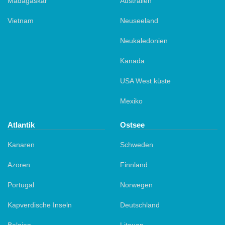
Madagaskar
Australien
Vietnam
Neuseeland
Neukaledonien
Kanada
USA West küste
Mexiko
Atlantik
Ostsee
Kanaren
Schweden
Azoren
Finnland
Portugal
Norwegen
Kapverdische Inseln
Deutschland
Belgien
Litauen