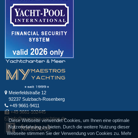
Meierfeldstraße 12
92237 Sulzbach-Rosenberg
+49 9661-9411
+49 9661-102445
info@maestros-yachting.de
Diese Webseite verwendet Cookies, um Ihnen eine optimale
Nutzererfahrung zu bieten. Durch die weitere Nutzung dieser
Webseite stimmen Sie der Verwendung von Cookies zu. Mehr