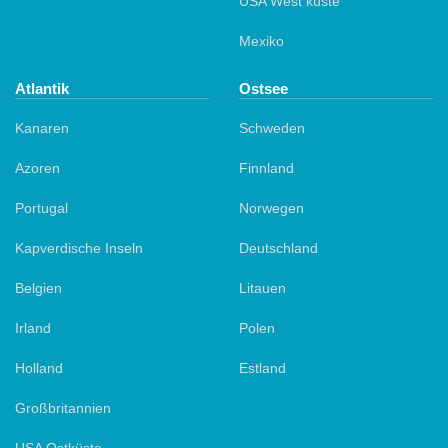
USA West küste
Mexiko
Atlantik
Ostsee
Kanaren
Schweden
Azoren
Finnland
Portugal
Norwegen
Kapverdische Inseln
Deutschland
Belgien
Litauen
Irland
Polen
Holland
Estland
Großbritannien
USA Ostküste