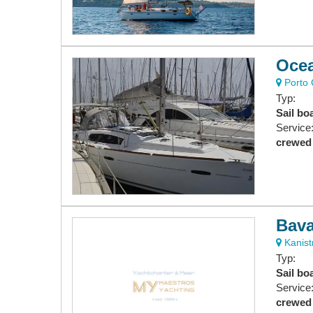
Ocea
Porto C
Typ:
Sail bo
Service
crewed
Bava
Kanistr
Typ:
Sail bo
Service
crewed