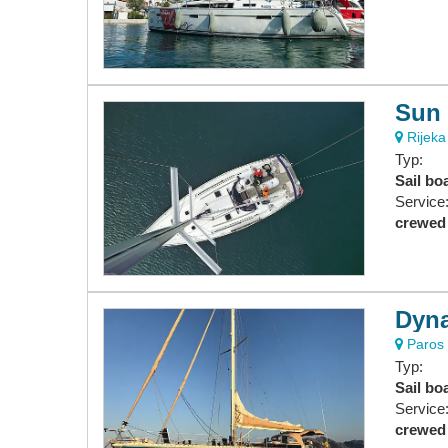
Sun 
Rijeka 
Typ:
Sail bo
Service
crewed
Dyna
Paros 
Typ:
Sail bo
Service
crewed