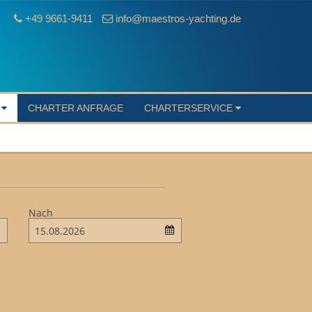
+49 9661-9411
info@maestros-yachting.de
S
CHARTER ANFRAGE
CHARTERSERVICE
Nach