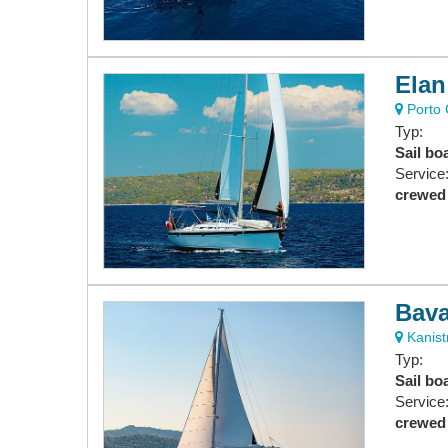
Elan
Porto C
Typ:
Sail bo
Service
crewed
Bava
Kanistr
Typ:
Sail bo
Service
crewed