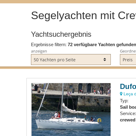
Flexibilität
Segelyachten mit Cr
Werft:
M
Yachtsuchergebnis
Ergebnisse filtern:
72 verfügbare Yachten gefunde
Zeige Seite:
anzeigen
Geordne
al
Länge:
vorige Seite
von
2
folgende Seite
>
Wochenpreis:
Dufo
Leça d
Typ:
Sail bo
Service
ALLE YACHTEN ANZEIGEN (AUCH DIE FÜ
crewed
GEPRÜFT WERDEN MUSS)