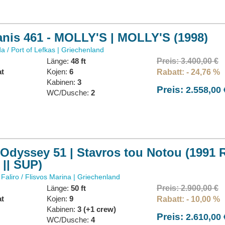
nis 461 - MOLLY'S | MOLLY'S (1998)
a / Port of Lefkas | Griechenland
Länge:
48 ft
Preis: 3.400,00 €
at
Kojen:
6
Rabatt: - 24,76 %
:
Kabinen:
3
Preis:
2.558,00 
WC/Dusche:
2
Odyssey 51 | Stavros tou Notou (1991 R
 || SUP)
Faliro / Flisvos Marina | Griechenland
Länge:
50 ft
Preis: 2.900,00 €
at
Kojen:
9
Rabatt: - 10,00 %
:
Kabinen:
3 (+1 crew)
Preis:
2.610,00 
WC/Dusche:
4