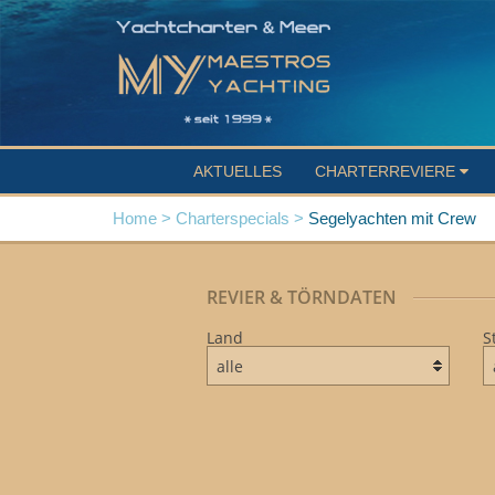
AKTUELLES
CHARTERREVIERE
Home >
Charterspecials >
Segelyachten mit Crew
REVIER & TÖRNDATEN
Land
S