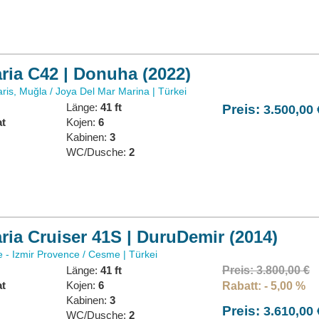
ria C42 | Donuha (2022)
is, Muğla / Joya Del Mar Marina | Türkei
Länge:
41 ft
Preis:
3.500,00 
at
Kojen:
6
:
Kabinen:
3
WC/Dusche:
2
ria Cruiser 41S | DuruDemir (2014)
- Izmir Provence / Cesme | Türkei
Länge:
41 ft
Preis: 3.800,00 €
at
Kojen:
6
Rabatt: - 5,00 %
:
Kabinen:
3
Preis:
3.610,00 
WC/Dusche:
2