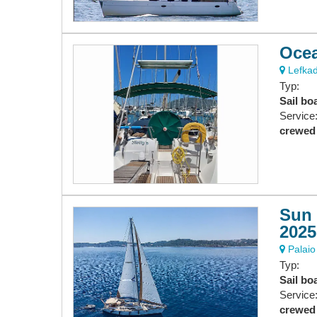
Ocea
Lefkad
Typ:
Sail bo
Service
crewed
Sun 
2025
Palaio 
Typ:
Sail bo
Service
crewed