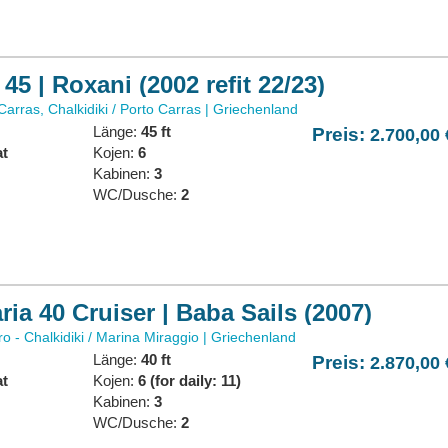
 45 | Roxani (2002 refit 22/23)
arras, Chalkidiki / Porto Carras | Griechenland
Länge:
45 ft
Preis:
2.700,00 
at
Kojen:
6
:
Kabinen:
3
WC/Dusche:
2
ria 40 Cruiser | Baba Sails (2007)
o - Chalkidiki / Marina Miraggio | Griechenland
Länge:
40 ft
Preis:
2.870,00 
at
Kojen:
6 (for daily: 11)
:
Kabinen:
3
WC/Dusche:
2