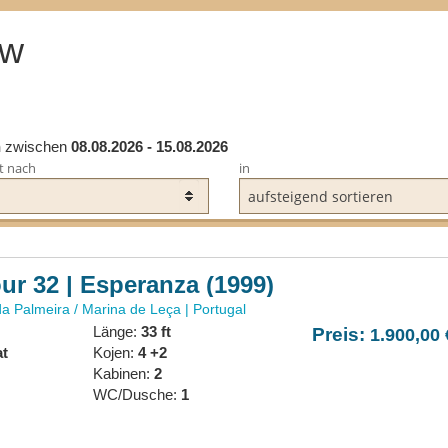
Service:
Typ:
ew
odel:
n
zwischen
08.08.2026 - 15.08.2026
t nach
in
le
Kabinen:
WC/Dusche:
0 EUR
ur 32 | Esperanza (1999)
a Palmeira / Marina de Leça | Portugal
Länge:
33 ft
Preis:
1.900,00 
at
Kojen:
4 +2
:
Kabinen:
2
R WELCHE VERFÜGBARKEIT ERST
WC/Dusche:
1